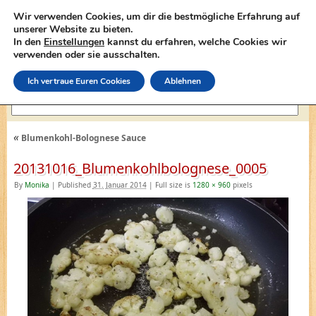
Wir verwenden Cookies, um dir die bestmögliche Erfahrung auf
unserer Website zu bieten.
In den
Einstellungen
kannst du erfahren, welche Cookies wir
lasagne-rezepte.net
verwenden oder sie ausschalten.
Ich vertraue Euren Cookies
Ablehnen
«
Blumenkohl-Bolognese Sauce
20131016_Blumenkohlbolognese_0005
By
Monika
|
Published
31. Januar 2014
|
Full size is
1280 × 960
pixels