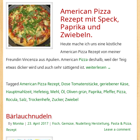
American Pizza
Rezept mit Speck,
Paprika und
Zwiebeln.
Heute mache ich uns eine köstliche
American Pizza Rezept von meiner
Freundin Vincenza aus Apulien. American
Pizza
deshalb, weil der Teig
etwas dicker wird und auch sehr sättigend ist.
weiterlesen
→
Tagged
American Pizza Rezept
,
Dose Tomatenstücke
,
geriebener Käse
,
Hauptmahlzeit
,
Hefeteig
,
Mehl
,
Öl
,
Oliven grün
,
Paprika
,
Pfeffer
,
Pizza
,
Rocula
,
Salz
,
Trockenhefe
,
Zucker
,
Zwiebel
Bärlauchnudeln
By
Monika
|
23. April 2017
|
Fisch
,
Gemüse
,
Nudelteig Herstellung
,
Pasta & Pizza
,
Leave a comment
Rezept