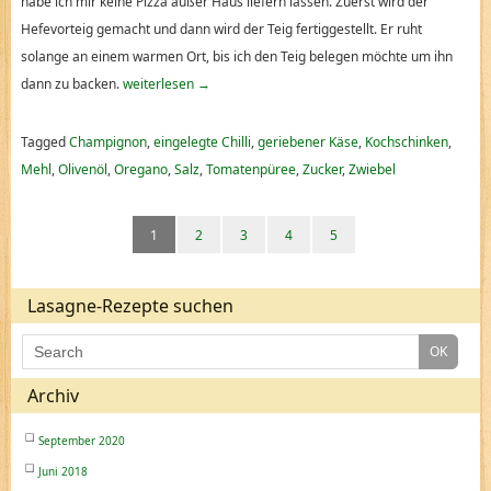
habe ich mir keine Pizza außer Haus liefern lassen. Zuerst wird der
Hefevorteig gemacht und dann wird der Teig fertiggestellt. Er ruht
solange an einem warmen Ort, bis ich den Teig belegen möchte um ihn
dann zu backen.
weiterlesen
→
Tagged
Champignon
,
eingelegte Chilli
,
geriebener Käse
,
Kochschinken
,
Mehl
,
Olivenöl
,
Oregano
,
Salz
,
Tomatenpüree
,
Zucker
,
Zwiebel
1
2
3
4
5
Lasagne-Rezepte suchen
Archiv
September 2020
Juni 2018