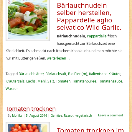
Bärlauchnudeln
selber herstellen,
Pappardelle aglio
selvatico Wild Garlic.
Bärlauchnudeln
,
Pappardelle
frisch
hausgemacht zur Bärlauchzeit eine
Köstlichkeit. Es schmeckt nach frischem Knoblauch und man möchte sie
nur mit Butter genießen.
weiterlesen
→
Tagged
Bärlauchblätter
,
Bärlauchsaft
,
Bio Eier (m)
,
italienische Kräuter
,
Kräutersalz
,
Lachs
,
Mehl
,
Salz
,
Tomaten
,
Tomatenpüree
,
Tomatensauce
,
Wasser
Tomaten trocknen
Leave a comment
By
Monika
|
5. August 2016
|
Gemüse
,
Rezept
,
vegetarisch
Tomaten trocknen im