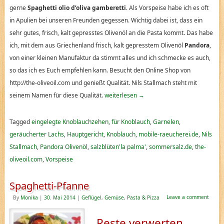
gerne
Spaghetti olio d’oliva gamberetti
. Als Vorspeise habe ich es oft
in Apulien bei unseren Freunden gegessen. Wichtig dabei ist, dass ein
sehr gutes, frisch, kalt gepresstes Olivenöl an die Pasta kommt. Das habe
ich, mit dem aus Griechenland frisch, kalt gepresstem Olivenöl
Pandora
,
von einer kleinen Manufaktur da stimmt alles und ich schmecke es auch,
so das ich es Euch empfehlen kann. Besucht den Online Shop von
http://the-oliveoil.com und genießt Qualität. Nils Stallmach steht mit
seinem Namen für diese Qualität.
weiterlesen
→
Tagged
eingelegte Knoblauchzehen
,
für Knoblauch
,
Garnelen
,
geräucherter Lachs
,
Hauptgericht
,
Knoblauch
,
mobile-raeucherei.de
,
Nils
Stallmach
,
Pandora Olivenöl
,
salzblüten'la palma'
,
sommersalz.de
,
the-
oliveoil.com
,
Vorspeise
Spaghetti-Pfanne
Leave a comment
By
Monika
|
30. Mai 2014
|
Geflügel
,
Gemüse
,
Pasta & Pizza
Reste verwerten,