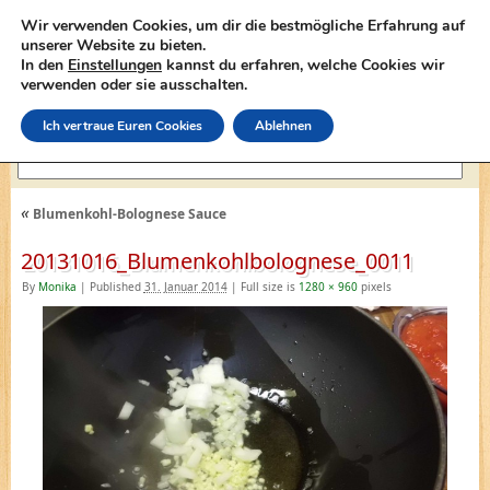
Wir verwenden Cookies, um dir die bestmögliche Erfahrung auf
unserer Website zu bieten.
In den
Einstellungen
kannst du erfahren, welche Cookies wir
lasagne-rezepte.net
verwenden oder sie ausschalten.
Ich vertraue Euren Cookies
Ablehnen
«
Blumenkohl-Bolognese Sauce
20131016_Blumenkohlbolognese_0011
By
Monika
|
Published
31. Januar 2014
|
Full size is
1280 × 960
pixels