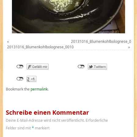
«
20131016_Blumenkohlbolognese_001
20131016_Blumenkohlbolognese_0010
»
Bookmark the
permalink
.
Schreibe einen Kommentar
Deine E-Mail-Adresse wird nicht veröffentlicht.
Erforderliche
Felder sind mit
*
markiert