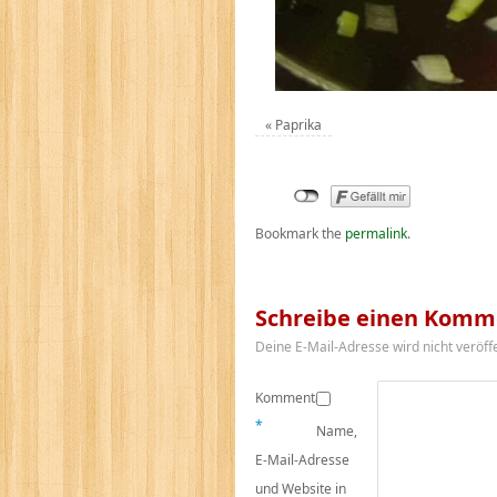
«
Paprika
Bookmark the
permalink
.
Schreibe einen Komm
Deine E-Mail-Adresse wird nicht veröffe
Kommentar
*
Name,
E-Mail-Adresse
und Website in