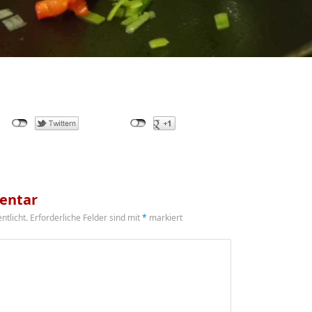
entar
ntlicht.
Erforderliche Felder sind mit
*
markiert