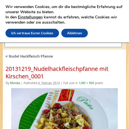
Wir verwenden Cookies, um dir die bestmögliche Erfahrung auf
unserer Website zu bieten.
In den
Einstellungen
kannst du erfahren, welche Cookies wir
lasagne-rezepte.net
verwenden oder sie ausschalten.
Ich vertraue Euren Cookies
Ablehnen
«
Nudel Hackfleisch Pfanne
20131219_Nudelhackfleischpfanne mit
Kirschen_0001
By
Monika
|
Published
4. Februar 2014
|
Full size is
1280 × 960
pixels