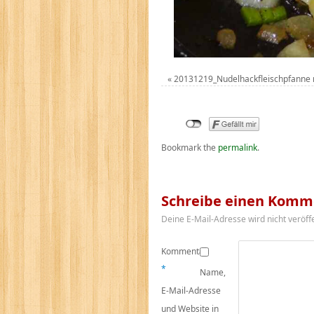
«
20131219_Nudelhackfleischpfanne 
Bookmark the
permalink
.
Schreibe einen Komm
Deine E-Mail-Adresse wird nicht veröffe
Kommentar
*
Name,
E-Mail-Adresse
und Website in