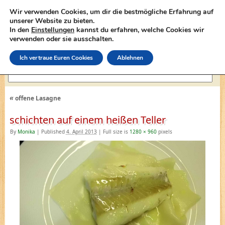
Wir verwenden Cookies, um dir die bestmögliche Erfahrung auf
unserer Website zu bieten.
In den
Einstellungen
kannst du erfahren, welche Cookies wir
lasagne-rezepte.net
verwenden oder sie ausschalten.
Ich vertraue Euren Cookies
Ablehnen
«
offene Lasagne
schichten auf einem heißen Teller
By
Monika
|
Published
4. April 2013
|
Full size is
1280 × 960
pixels