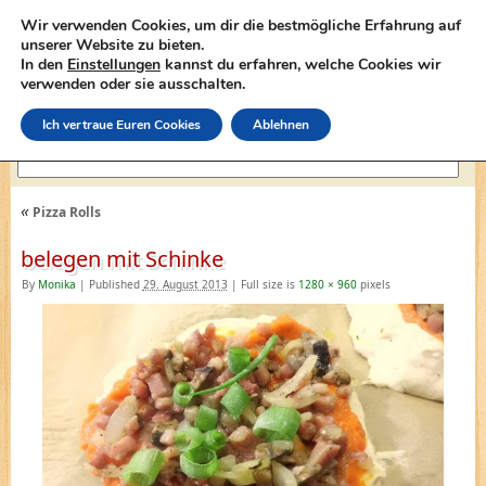
Wir verwenden Cookies, um dir die bestmögliche Erfahrung auf
unserer Website zu bieten.
In den
Einstellungen
kannst du erfahren, welche Cookies wir
lasagne-rezepte.net
verwenden oder sie ausschalten.
Ich vertraue Euren Cookies
Ablehnen
«
Pizza Rolls
belegen mit Schinke
By
Monika
|
Published
29. August 2013
|
Full size is
1280 × 960
pixels