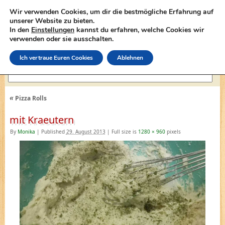
Wir verwenden Cookies, um dir die bestmögliche Erfahrung auf
unserer Website zu bieten.
In den
Einstellungen
kannst du erfahren, welche Cookies wir
lasagne-rezepte.net
verwenden oder sie ausschalten.
Ich vertraue Euren Cookies
Ablehnen
«
Pizza Rolls
mit Kraeutern
By
Monika
|
Published
29. August 2013
|
Full size is
1280 × 960
pixels