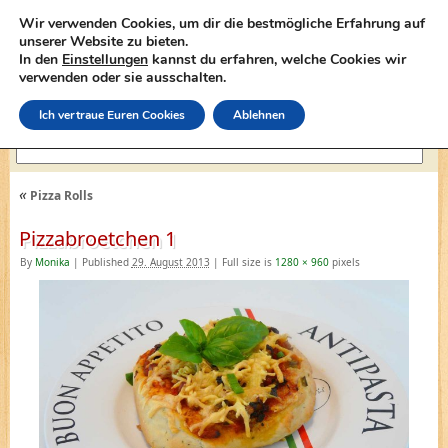
Wir verwenden Cookies, um dir die bestmögliche Erfahrung auf
unserer Website zu bieten.
In den
Einstellungen
kannst du erfahren, welche Cookies wir
lasagne-rezepte.net
verwenden oder sie ausschalten.
Ich vertraue Euren Cookies
Ablehnen
«
Pizza Rolls
Pizzabroetchen 1
By
Monika
|
Published
29. August 2013
|
Full size is
1280 × 960
pixels