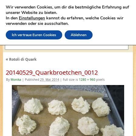
Wir verwenden Cookies, um dir die bestmögliche Erfahrung auf
unserer Website zu bieten.
In den
Einstellungen
kannst du erfahren, welche Cookies wir
lasagne-rezepte.net
verwenden oder sie ausschalten.
Ich vertraue Euren Cookies
Ablehnen
«
Rotoli di Quark
20140529_Quarkbroetchen_0012
By
Monika
|
Published
29. Mai 2014
|
Full size is
1280 × 960
pixels