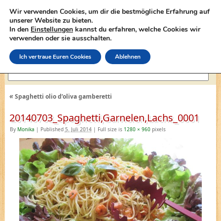
Wir verwenden Cookies, um dir die bestmögliche Erfahrung auf
unserer Website zu bieten.
In den
Einstellungen
kannst du erfahren, welche Cookies wir
lasagne-rezepte.net
verwenden oder sie ausschalten.
Ich vertraue Euren Cookies
Ablehnen
«
Spaghetti olio d’oliva gamberetti
20140703_Spaghetti,Garnelen,Lachs_0001
By
Monika
|
Published
5. Juli 2014
|
Full size is
1280 × 960
pixels