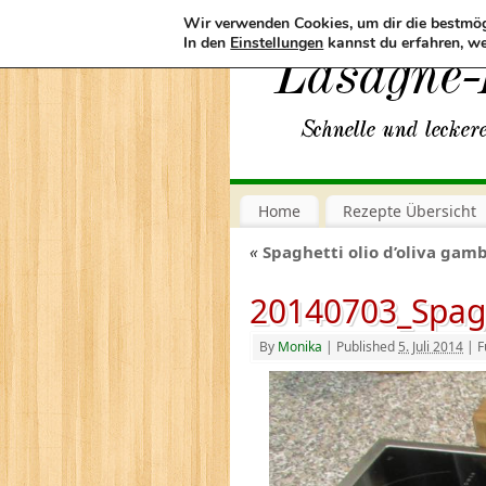
Wir verwenden Cookies, um dir die bestmög
In den
Einstellungen
kannst du erfahren, we
Home
Rezepte Übersicht
«
Spaghetti olio d’oliva gamb
20140703_Spag
By
Monika
|
Published
5. Juli 2014
|
Fu