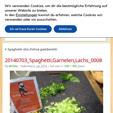
Wir verwenden Cookies, um dir die bestmögliche Erfahrung auf
unserer Website zu bieten.
In den
Einstellungen
kannst du erfahren, welche Cookies wir
lasagne-rezepte.net
verwenden oder sie ausschalten.
Ich vertraue Euren Cookies
Ablehnen
«
Spaghetti olio d’oliva gamberetti
20140703_Spaghetti,Garnelen,Lachs_0008
By
Monika
|
Published
5. Juli 2014
|
Full size is
1280 × 960
pixels