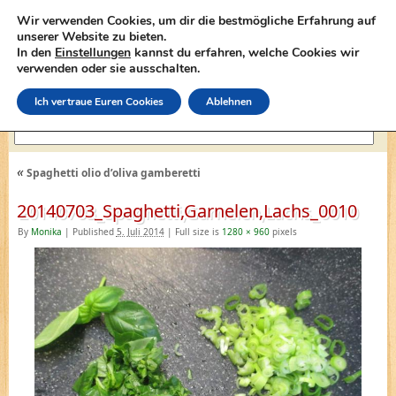
Wir verwenden Cookies, um dir die bestmögliche Erfahrung auf
unserer Website zu bieten.
In den
Einstellungen
kannst du erfahren, welche Cookies wir
lasagne-rezepte.net
verwenden oder sie ausschalten.
Ich vertraue Euren Cookies
Ablehnen
«
Spaghetti olio d’oliva gamberetti
20140703_Spaghetti,Garnelen,Lachs_0010
By
Monika
|
Published
5. Juli 2014
|
Full size is
1280 × 960
pixels