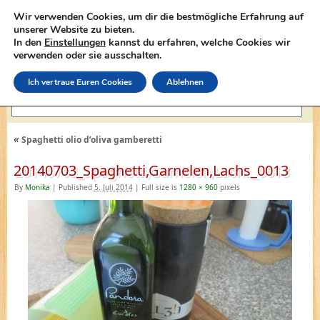
Wir verwenden Cookies, um dir die bestmögliche Erfahrung auf
unserer Website zu bieten.
In den
Einstellungen
kannst du erfahren, welche Cookies wir
lasagne-rezepte.net
verwenden oder sie ausschalten.
Ich vertraue Euren Cookies
Ablehnen
«
Spaghetti olio d’oliva gamberetti
20140703_Spaghetti,Garnelen,Lachs_0013
By
Monika
|
Published
5. Juli 2014
|
Full size is
1280 × 960
pixels