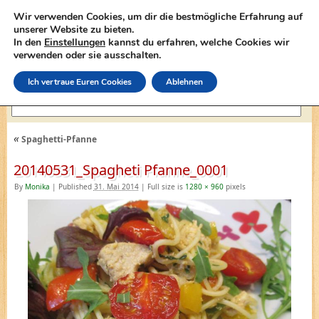
Wir verwenden Cookies, um dir die bestmögliche Erfahrung auf
unserer Website zu bieten.
In den
Einstellungen
kannst du erfahren, welche Cookies wir
lasagne-rezepte.net
verwenden oder sie ausschalten.
Ich vertraue Euren Cookies
Ablehnen
«
Spaghetti-Pfanne
20140531_Spagheti Pfanne_0001
By
Monika
|
Published
31. Mai 2014
|
Full size is
1280 × 960
pixels