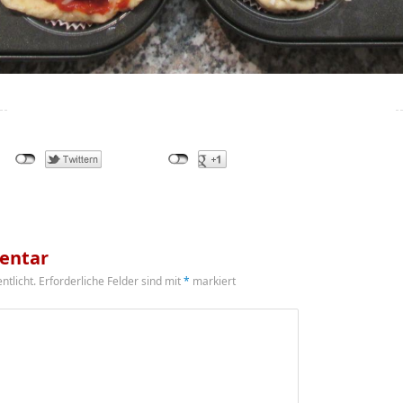
entar
ntlicht.
Erforderliche Felder sind mit
*
markiert