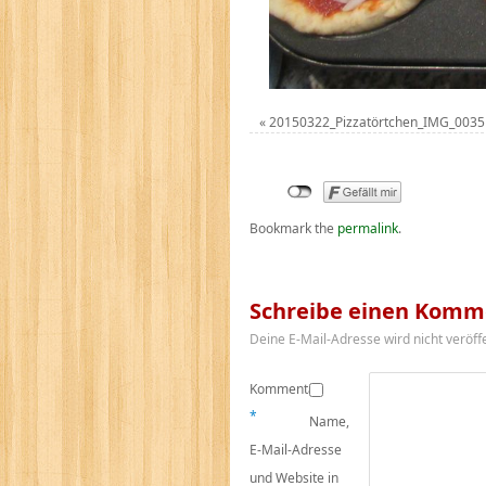
«
20150322_Pizzatörtchen_IMG_0035
Bookmark the
permalink
.
Schreibe einen Komm
Deine E-Mail-Adresse wird nicht veröffe
Kommentar
*
Name,
E-Mail-Adresse
und Website in