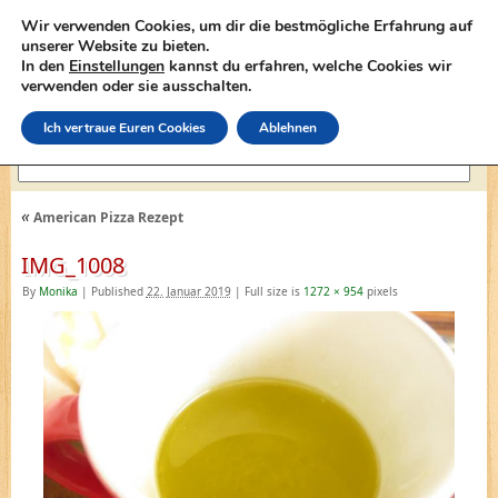
Wir verwenden Cookies, um dir die bestmögliche Erfahrung auf
unserer Website zu bieten.
In den
Einstellungen
kannst du erfahren, welche Cookies wir
lasagne-rezepte.net
verwenden oder sie ausschalten.
Ich vertraue Euren Cookies
Ablehnen
«
American Pizza Rezept
IMG_1008
By
Monika
|
Published
22. Januar 2019
|
Full size is
1272 × 954
pixels