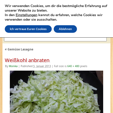
Wir verwenden Cookies, um dir die bestmögliche Erfahrung auf
unserer Website zu bieten.
In den
Einstellungen
kannst du erfahren, welche Cookies wir
lasagne-rezepte.net
verwenden oder sie ausschalten.
Ich vertraue Euren Cookies
Ablehnen
«
Gemüse Lasagne
Weißkohl anbraten
By
Monika
|
Published
5. Januar 2013
|
Full size is
640 × 480
pixels