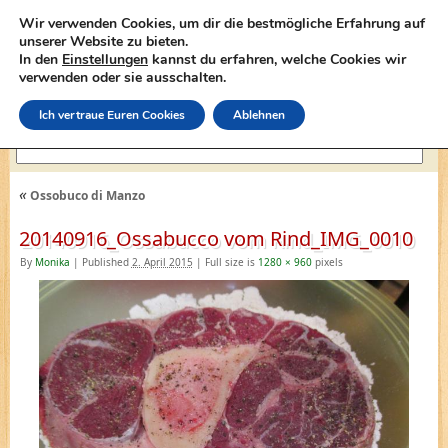
Wir verwenden Cookies, um dir die bestmögliche Erfahrung auf
unserer Website zu bieten.
In den
Einstellungen
kannst du erfahren, welche Cookies wir
lasagne-rezepte.net
verwenden oder sie ausschalten.
Ich vertraue Euren Cookies
Ablehnen
«
Ossobuco di Manzo
20140916_Ossabucco vom Rind_IMG_0010
By
Monika
|
Published
2. April 2015
|
Full size is
1280 × 960
pixels