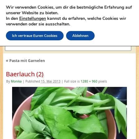
Wir verwenden Cookies, um dir die bestmögliche Erfahrung auf
unserer Website zu bieten.
In den
Einstellungen
kannst du erfahren, welche Cookies wir
lasagne-rezepte.net
verwenden oder sie ausschalten.
Ich vertraue Euren Cookies
Ablehnen
«
Pasta mit Garnelen
Baerlauch (2)
By
Monika
|
Published
15. Mai 2013
|
Full size is
1280 × 960
pixels