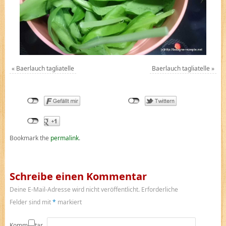
«
Baerlauch tagliatelle
Baerlauch tagliatelle
»
Bookmark the
permalink
.
Schreibe einen Kommentar
Deine E-Mail-Adresse wird nicht veröffentlicht.
Erforderliche
Felder sind mit
*
markiert
Kommentar