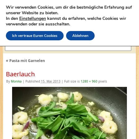
Wir verwenden Cookies, um dir die bestmögliche Erfahrung auf
unserer Website zu bieten.
In den
Einstellungen
kannst du erfahren, welche Cookies wir
lasagne-rezepte.net
verwenden oder sie ausschalten.
Ich vertraue Euren Cookies
Ablehnen
«
Pasta mit Garnelen
Baerlauch
By
Monika
|
Published
15. Mai 2013
|
Full size is
1280 × 960
pixels