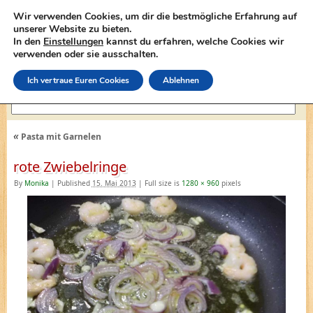
Wir verwenden Cookies, um dir die bestmögliche Erfahrung auf
unserer Website zu bieten.
In den
Einstellungen
kannst du erfahren, welche Cookies wir
lasagne-rezepte.net
verwenden oder sie ausschalten.
Ich vertraue Euren Cookies
Ablehnen
«
Pasta mit Garnelen
rote Zwiebelringe
By
Monika
|
Published
15. Mai 2013
|
Full size is
1280 × 960
pixels