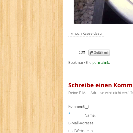
«
noch Kaese dazu
Bookmark the
permalink
.
Schreibe einen Komm
Deine E-Mail-Adresse wird nicht veröffe
Kommentar
*
Name,
E-Mail-Adresse
und Website in