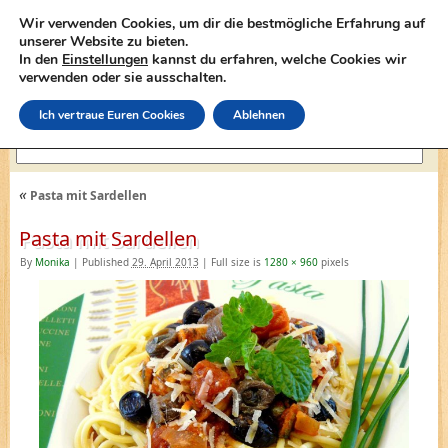
Wir verwenden Cookies, um dir die bestmögliche Erfahrung auf
unserer Website zu bieten.
In den
Einstellungen
kannst du erfahren, welche Cookies wir
lasagne-rezepte.net
verwenden oder sie ausschalten.
Ich vertraue Euren Cookies
Ablehnen
«
Pasta mit Sardellen
Pasta mit Sardellen
By
Monika
|
Published
29. April 2013
|
Full size is
1280 × 960
pixels