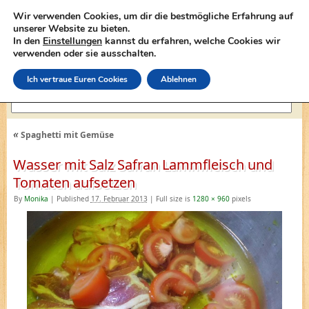
Wir verwenden Cookies, um dir die bestmögliche Erfahrung auf
unserer Website zu bieten.
In den
Einstellungen
kannst du erfahren, welche Cookies wir
lasagne-rezepte.net
verwenden oder sie ausschalten.
Ich vertraue Euren Cookies
Ablehnen
«
Spaghetti mit Gemüse
Wasser mit Salz Safran Lammfleisch und
Tomaten aufsetzen
By
Monika
|
Published
17. Februar 2013
|
Full size is
1280 × 960
pixels