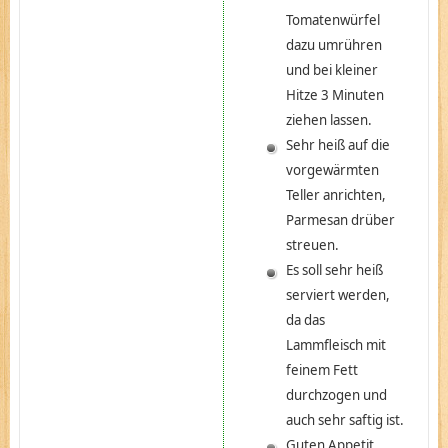
Tomatenwürfel
dazu umrühren
und bei kleiner
Hitze 3 Minuten
ziehen lassen.
Sehr heiß auf die
vorgewärmten
Teller anrichten,
Parmesan drüber
streuen.
Es soll sehr heiß
serviert werden,
da das
Lammfleisch mit
feinem Fett
durchzogen und
auch sehr saftig ist.
Guten Appetit