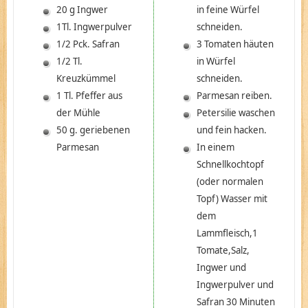
20 g Ingwer
in feine Würfel
1Tl. Ingwerpulver
schneiden.
1/2 Pck. Safran
3 Tomaten häuten
1/2 Tl.
in Würfel
Kreuzkümmel
schneiden.
1 Tl. Pfeffer aus
Parmesan reiben.
der Mühle
Petersilie waschen
50 g. geriebenen
und fein hacken.
Parmesan
In einem
Schnellkochtopf
(oder normalen
Topf) Wasser mit
dem
Lammfleisch,1
Tomate,Salz,
Ingwer und
Ingwerpulver und
Safran 30 Minuten