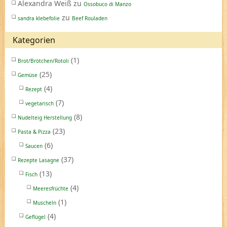
Alexandra Weiß
zu
Ossobuco di Manzo
zu
sandra klebefolie
Beef Rouladen
Kategorien
(1)
Brot/Brötchen/Rotoli
(25)
Gemüse
(4)
Rezept
(7)
vegetarisch
(8)
Nudelteig Herstellung
(23)
Pasta & Pizza
(6)
Saucen
(37)
Rezepte Lasagne
(13)
Fisch
(4)
Meeresfrüchte
(1)
Muscheln
(4)
Geflügel