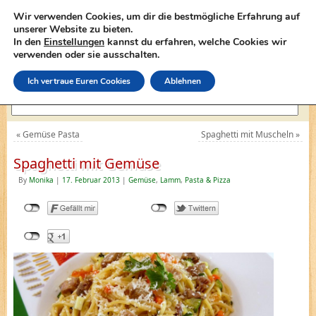
Wir verwenden Cookies, um dir die bestmögliche Erfahrung auf
unserer Website zu bieten.
In den
Einstellungen
kannst du erfahren, welche Cookies wir
lasagne-rezepte.net
verwenden oder sie ausschalten.
Ich vertraue Euren Cookies
Ablehnen
«
Gemüse Pasta
Spaghetti mit Muscheln
»
Spaghetti mit Gemüse
By
Monika
|
17. Februar 2013
|
Gemüse
,
Lamm
,
Pasta & Pizza