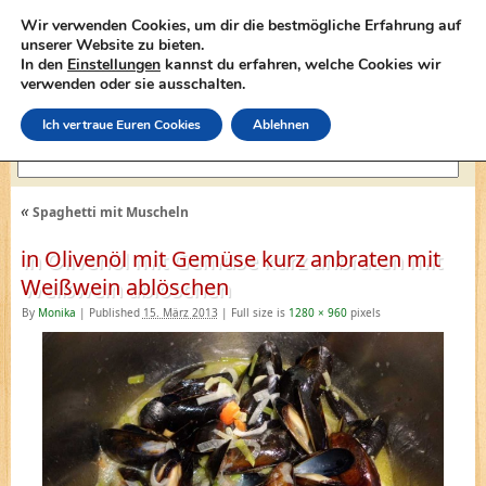
Wir verwenden Cookies, um dir die bestmögliche Erfahrung auf
unserer Website zu bieten.
In den
Einstellungen
kannst du erfahren, welche Cookies wir
lasagne-rezepte.net
verwenden oder sie ausschalten.
Ich vertraue Euren Cookies
Ablehnen
«
Spaghetti mit Muscheln
in Olivenöl mit Gemüse kurz anbraten mit
Weißwein ablöschen
By
Monika
|
Published
15. März 2013
|
Full size is
1280 × 960
pixels