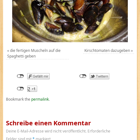
«
die fertigen Muscheln auf die
Kirschtomaten dazugeben
»
Spaghetti geben
Bookmark the
permalink
.
Schreibe einen Kommentar
Deine E-Mail-Adresse wird nicht veröffentlicht.
Erforderliche
Felder sind mit
*
markiert