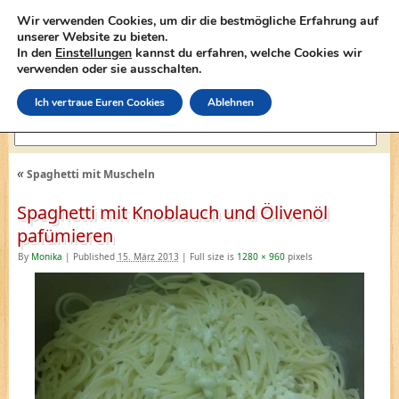
Wir verwenden Cookies, um dir die bestmögliche Erfahrung auf
unserer Website zu bieten.
In den
Einstellungen
kannst du erfahren, welche Cookies wir
lasagne-rezepte.net
verwenden oder sie ausschalten.
Ich vertraue Euren Cookies
Ablehnen
«
Spaghetti mit Muscheln
Spaghetti mit Knoblauch und Ölivenöl
pafümieren
By
Monika
|
Published
15. März 2013
|
Full size is
1280 × 960
pixels