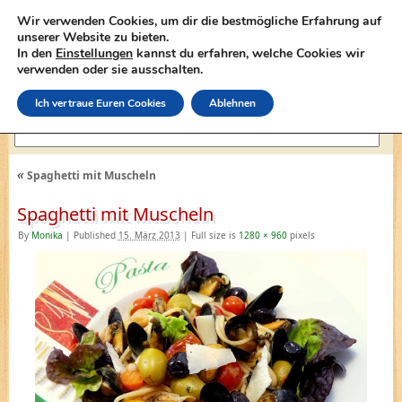
Wir verwenden Cookies, um dir die bestmögliche Erfahrung auf
unserer Website zu bieten.
In den
Einstellungen
kannst du erfahren, welche Cookies wir
lasagne-rezepte.net
verwenden oder sie ausschalten.
Ich vertraue Euren Cookies
Ablehnen
«
Spaghetti mit Muscheln
Spaghetti mit Muscheln
By
Monika
|
Published
15. März 2013
|
Full size is
1280 × 960
pixels