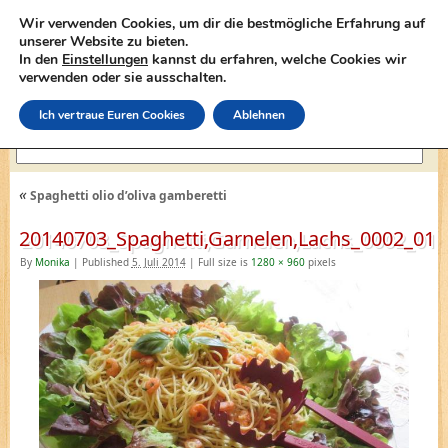
Wir verwenden Cookies, um dir die bestmögliche Erfahrung auf
unserer Website zu bieten.
In den
Einstellungen
kannst du erfahren, welche Cookies wir
lasagne-rezepte.net
verwenden oder sie ausschalten.
Ich vertraue Euren Cookies
Ablehnen
«
Spaghetti olio d’oliva gamberetti
20140703_Spaghetti,Garnelen,Lachs_0002_01
By
Monika
|
Published
5. Juli 2014
|
Full size is
1280 × 960
pixels