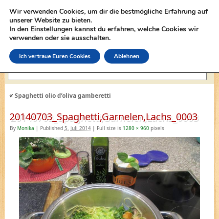
Wir verwenden Cookies, um dir die bestmögliche Erfahrung auf
unserer Website zu bieten.
In den
Einstellungen
kannst du erfahren, welche Cookies wir
lasagne-rezepte.net
verwenden oder sie ausschalten.
Ich vertraue Euren Cookies
Ablehnen
«
Spaghetti olio d’oliva gamberetti
20140703_Spaghetti,Garnelen,Lachs_0003
By
Monika
|
Published
5. Juli 2014
|
Full size is
1280 × 960
pixels