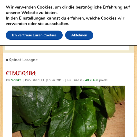
Wir verwenden Cookies, um dir die bestmögliche Erfahrung auf
unserer Website zu bieten.
In den
Einstellungen
kannst du erfahren, welche Cookies wir
lasagne-rezepte.net
verwenden oder sie ausschalten.
Ich vertraue Euren Cookies
Ablehnen
«
Spinat-Lasagne
CIMG0404
By
Monika
|
Published
13. Januar 2013
|
Full size is
640 × 480
pixels