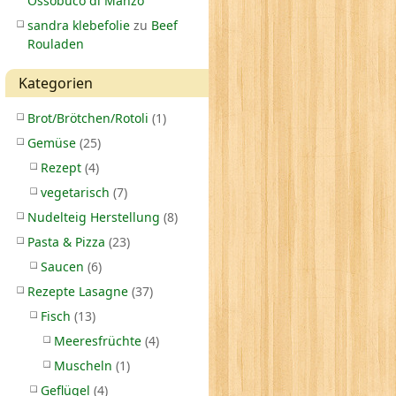
Ossobuco di Manzo
sandra klebefolie
zu
Beef
Rouladen
Kategorien
Brot/Brötchen/Rotoli
(1)
Gemüse
(25)
Rezept
(4)
vegetarisch
(7)
Nudelteig Herstellung
(8)
Pasta & Pizza
(23)
Saucen
(6)
Rezepte Lasagne
(37)
Fisch
(13)
Meeresfrüchte
(4)
Muscheln
(1)
Geflügel
(4)