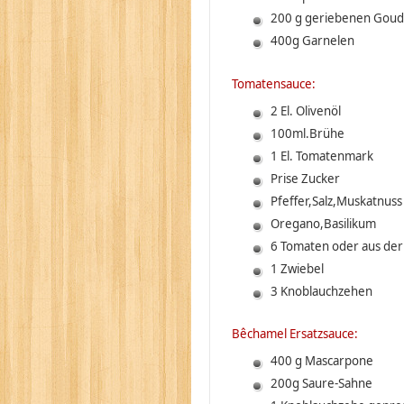
200 g geriebenen Goud
400g Garnelen
Tomatensauce:
2 El. Olivenöl
100ml.Brühe
1 El. Tomatenmark
Prise Zucker
Pfeffer,Salz,Muskatnuss
Oregano,Basilikum
6 Tomaten oder aus der
1 Zwiebel
3 Knoblauchzehen
Bêchamel Ersatzsauce:
400 g Mascarpone
200g Saure-Sahne