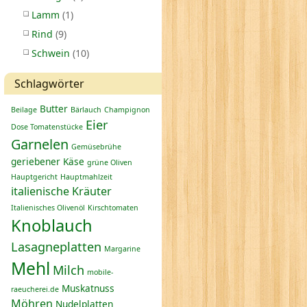
Lamm
(1)
Rind
(9)
Schwein
(10)
Schlagwörter
Butter
Beilage
Bärlauch
Champignon
Eier
Dose Tomatenstücke
Garnelen
Gemüsebrühe
geriebener Käse
grüne Oliven
Hauptgericht
Hauptmahlzeit
italienische Kräuter
Italienisches Olivenöl
Kirschtomaten
Knoblauch
Lasagneplatten
Margarine
Mehl
Milch
mobile-
Muskatnuss
raeucherei.de
Möhren
Nudelplatten