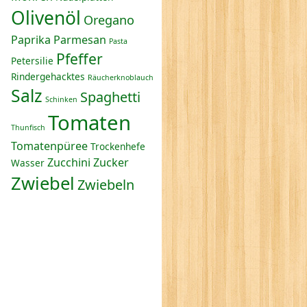
Olivenöl
Oregano
Paprika
Parmesan
Pasta
Pfeffer
Petersilie
Rindergehacktes
Räucherknoblauch
Salz
Spaghetti
Schinken
Tomaten
Thunfisch
Tomatenpüree
Trockenhefe
Zucchini
Zucker
Wasser
Zwiebel
Zwiebeln