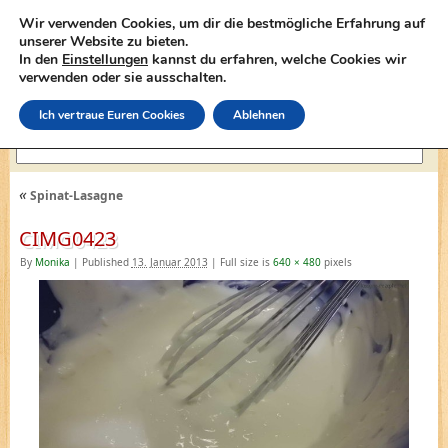
Wir verwenden Cookies, um dir die bestmögliche Erfahrung auf
unserer Website zu bieten.
In den
Einstellungen
kannst du erfahren, welche Cookies wir
lasagne-rezepte.net
verwenden oder sie ausschalten.
Ich vertraue Euren Cookies
Ablehnen
«
Spinat-Lasagne
CIMG0423
By
Monika
|
Published
13. Januar 2013
|
Full size is
640 × 480
pixels