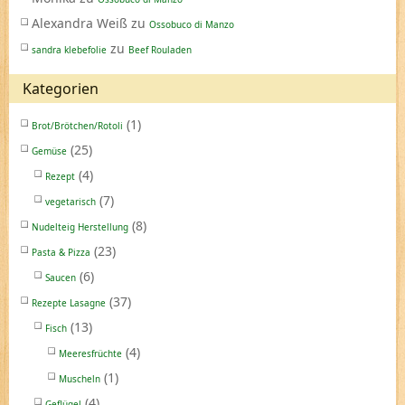
Alexandra Weiß
zu
Ossobuco di Manzo
zu
sandra klebefolie
Beef Rouladen
Kategorien
(1)
Brot/Brötchen/Rotoli
(25)
Gemüse
(4)
Rezept
(7)
vegetarisch
(8)
Nudelteig Herstellung
(23)
Pasta & Pizza
(6)
Saucen
(37)
Rezepte Lasagne
(13)
Fisch
(4)
Meeresfrüchte
(1)
Muscheln
(4)
Geflügel