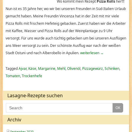
Wo kommt mein Rezept
Pizza Rolls
her!!!
Nun ist es 35 Jahre her, wo wir bei unseren Freunden in Süd-Italien Urlaub
gemacht haben. Meine Freundin Vincenza hat in der Zeit mit mir viele
Pizza Rolls mit frischem Hefeteig gebacken. Zuerst haben wir die Arbeiter
mit Kaffee, Wasser und Pizza Rolls auf der Weinplantage zu 9 Uhr
versorgt. Für uns wurde auch tüchtig gebacken um bei unseren Ausflügen
ans Meer versorgt zu sein. Der schönste Ausflug war nach der weißen
Stadt Ostuni und nach Alberobello in Apulien.
weiterlesen
→
Tagged
Ajvar
,
Käse
,
Margarine
,
Mehl
,
Olivenöl
,
Pizzagewürz
,
Schinken
,
Tomaten
,
Trockenhefe
Lasagne-Rezepte suchen
Archiv
September 2020