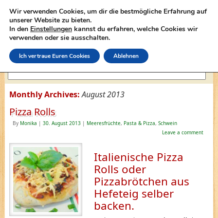
Wir verwenden Cookies, um dir die bestmögliche Erfahrung auf
unserer Website zu bieten.
In den
Einstellungen
kannst du erfahren, welche Cookies wir
lasagne-rezepte.net
verwenden oder sie ausschalten.
Ich vertraue Euren Cookies
Ablehnen
Monthly Archives:
August 2013
Pizza Rolls
By
Monika
|
30. August 2013
|
Meeresfrüchte
,
Pasta & Pizza
,
Schwein
Leave a comment
Italienische Pizza
Rolls oder
Pizzabrötchen aus
Hefeteig selber
backen.