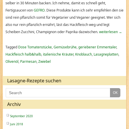
selber in 30 Minuten backen. Ich nehme, damit es schnell geht,
Fertigsaucen von
GEFRO
. Diese Produkte kann ich sehr empfehlen den sie
sind rein pflanzlich somit für Vegetarier und Veganer geeignet. Wer sich
also nur rein pflanzlich ernährt, läst das Hackfleisch weg und legt
Scheiben Zucchini, Champignon oder Paprika dazwischen.
weiterlesen
→
Tagged
Dose Tomatenstücke
,
Gemüsebrühe
,
geriebener Emmentaler
,
Hackfleisch halb&halb
,
italienische Kräuter
,
Knoblauch
,
Lasagneplatten
,
Olivenöl
,
Parmesan
,
Zwiebel
Lasagne-Rezepte suchen
Archiv
September 2020
Juni 2018