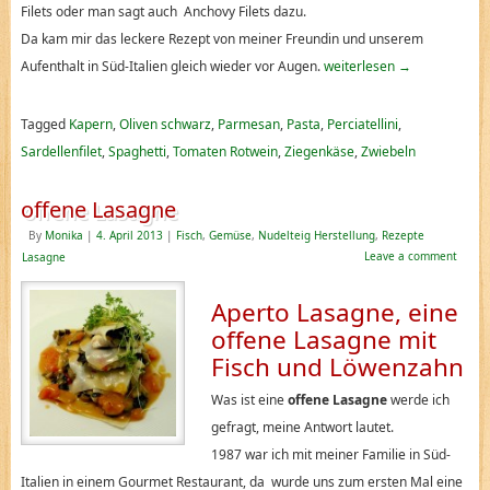
Filets oder man sagt auch Anchovy Filets dazu.
Da kam mir das leckere Rezept von meiner Freundin und unserem
Aufenthalt in Süd-Italien gleich wieder vor Augen.
weiterlesen
→
Tagged
Kapern
,
Oliven schwarz
,
Parmesan
,
Pasta
,
Perciatellini
,
Sardellenfilet
,
Spaghetti
,
Tomaten Rotwein
,
Ziegenkäse
,
Zwiebeln
offene Lasagne
By
Monika
|
4. April 2013
|
Fisch
,
Gemüse
,
Nudelteig Herstellung
,
Rezepte
Leave a comment
Lasagne
Aperto Lasagne, eine
offene Lasagne mit
Fisch und Löwenzahn
Was ist eine
offene Lasagne
werde ich
gefragt, meine Antwort lautet.
1987 war ich mit meiner Familie in Süd-
Italien in einem Gourmet Restaurant, da wurde uns zum ersten Mal eine