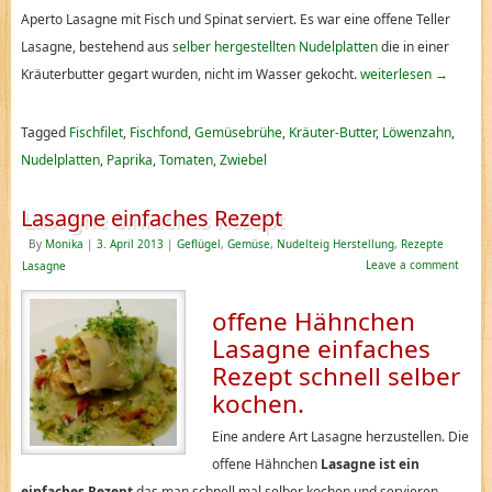
Aperto Lasagne mit Fisch und Spinat serviert. Es war eine offene Teller
Lasagne, bestehend aus
selber hergestellten Nudelplatten
die in einer
Kräuterbutter gegart wurden, nicht im Wasser gekocht.
weiterlesen
→
Tagged
Fischfilet
,
Fischfond
,
Gemüsebrühe
,
Kräuter-Butter
,
Löwenzahn
,
Nudelplatten
,
Paprika
,
Tomaten
,
Zwiebel
Lasagne einfaches Rezept
By
Monika
|
3. April 2013
|
Geflügel
,
Gemüse
,
Nudelteig Herstellung
,
Rezepte
Leave a comment
Lasagne
offene Hähnchen
Lasagne einfaches
Rezept schnell selber
kochen.
Eine andere Art Lasagne herzustellen. Die
offene Hähnchen
Lasagne ist ein
einfaches Rezept
das man schnell mal selber kochen und servieren