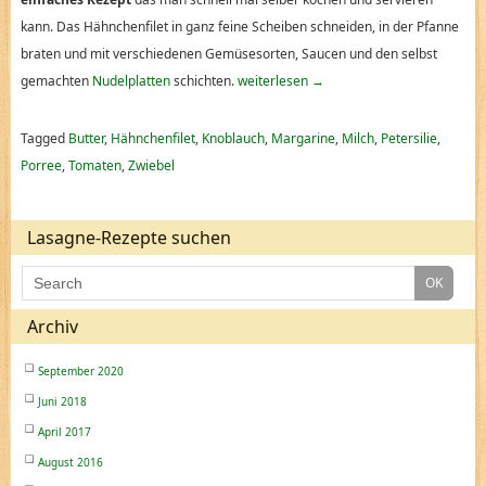
kann. Das Hähnchenfilet in ganz feine Scheiben schneiden, in der Pfanne
braten und mit verschiedenen Gemüsesorten, Saucen und den selbst
gemachten
Nudelplatten
schichten.
weiterlesen
→
Tagged
Butter
,
Hähnchenfilet
,
Knoblauch
,
Margarine
,
Milch
,
Petersilie
,
Porree
,
Tomaten
,
Zwiebel
Lasagne-Rezepte suchen
Archiv
September 2020
Juni 2018
April 2017
August 2016