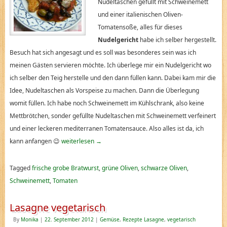
Nudeltaschen gefüllt mit Schweinemett
und einer italienischen Oliven-
Tomatensoße, alles für dieses
Nudelgericht
habe ich selber hergestellt.
Besuch hat sich angesagt und es soll was besonderes sein was ich
meinen Gästen servieren möchte. Ich überlege mir ein Nudelgericht wo
ich selber den Teig herstelle und den dann füllen kann. Dabei kam mir die
Idee, Nudeltaschen als Vorspeise zu machen. Dann die Überlegung
womit füllen. Ich habe noch Schweinemett im Kühlschrank, also keine
Mettbrötchen, sonder gefüllte Nudeltaschen mit Schweinemett verfeinert
und einer leckeren mediterranen Tomatensauce. Also alles ist da, ich
kann anfangen 😉
weiterlesen
→
Tagged
frische grobe Bratwurst
,
grüne Oliven
,
schwarze Oliven
,
Schweinemett
,
Tomaten
Lasagne vegetarisch
By
Monika
|
22. September 2012
|
Gemüse
,
Rezepte Lasagne
,
vegetarisch