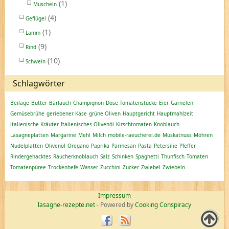
(1)
Muscheln
(4)
Geflügel
(1)
Lamm
(9)
Rind
(10)
Schwein
Schlagwörter
Beilage
Butter
Bärlauch
Champignon
Dose Tomatenstücke
Eier
Garnelen
Gemüsebrühe
geriebener Käse
grüne Oliven
Hauptgericht
Hauptmahlzeit
italienische Kräuter
Italienisches Olivenöl
Kirschtomaten
Knoblauch
Lasagneplatten
Margarine
Mehl
Milch
mobile-raeucherei.de
Muskatnuss
Möhren
Nudelplatten
Olivenöl
Oregano
Paprika
Parmesan
Pasta
Petersilie
Pfeffer
Rindergehacktes
Räucherknoblauch
Salz
Schinken
Spaghetti
Thunfisch
Tomaten
Tomatenpüree
Trockenhefe
Wasser
Zucchini
Zucker
Zwiebel
Zwiebeln
Impressum
lasagne-rezepte.net
- Powered by
Cooking Conspiracy