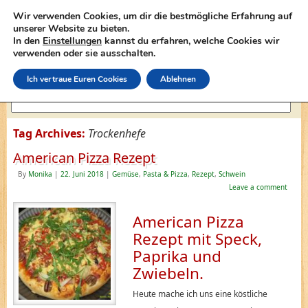
Wir verwenden Cookies, um dir die bestmögliche Erfahrung auf
unserer Website zu bieten.
In den
Einstellungen
kannst du erfahren, welche Cookies wir
lasagne-rezepte.net
verwenden oder sie ausschalten.
Ich vertraue Euren Cookies
Ablehnen
Tag Archives:
Trockenhefe
American Pizza Rezept
By
Monika
|
22. Juni 2018
|
Gemüse
,
Pasta & Pizza
,
Rezept
,
Schwein
Leave a comment
American Pizza
Rezept mit Speck,
Paprika und
Zwiebeln.
Heute mache ich uns eine köstliche