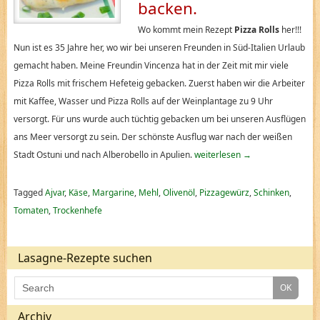
backen.
Wo kommt mein Rezept
Pizza Rolls
her!!!
Nun ist es 35 Jahre her, wo wir bei unseren Freunden in Süd-Italien Urlaub
gemacht haben. Meine Freundin Vincenza hat in der Zeit mit mir viele
Pizza Rolls mit frischem Hefeteig gebacken. Zuerst haben wir die Arbeiter
mit Kaffee, Wasser und Pizza Rolls auf der Weinplantage zu 9 Uhr
versorgt. Für uns wurde auch tüchtig gebacken um bei unseren Ausflügen
ans Meer versorgt zu sein. Der schönste Ausflug war nach der weißen
Stadt Ostuni und nach Alberobello in Apulien.
weiterlesen
→
Tagged
Ajvar
,
Käse
,
Margarine
,
Mehl
,
Olivenöl
,
Pizzagewürz
,
Schinken
,
Tomaten
,
Trockenhefe
Lasagne-Rezepte suchen
Archiv