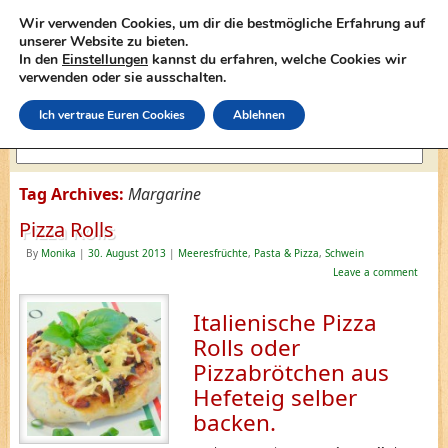
Wir verwenden Cookies, um dir die bestmögliche Erfahrung auf
unserer Website zu bieten.
In den
Einstellungen
kannst du erfahren, welche Cookies wir
lasagne-rezepte.net
verwenden oder sie ausschalten.
Ich vertraue Euren Cookies
Ablehnen
Tag Archives:
Margarine
Pizza Rolls
By
Monika
|
30. August 2013
|
Meeresfrüchte
,
Pasta & Pizza
,
Schwein
Leave a comment
Italienische Pizza
Rolls oder
Pizzabrötchen aus
Hefeteig selber
backen.