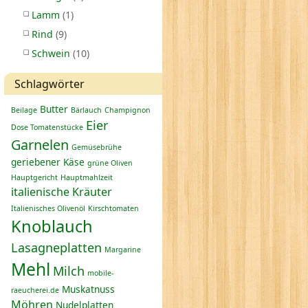
Lamm
(1)
Rind
(9)
Schwein
(10)
Schlagwörter
Butter
Beilage
Bärlauch
Champignon
Eier
Dose Tomatenstücke
Garnelen
Gemüsebrühe
geriebener Käse
grüne Oliven
Hauptgericht
Hauptmahlzeit
italienische Kräuter
Italienisches Olivenöl
Kirschtomaten
Knoblauch
Lasagneplatten
Margarine
Mehl
Milch
mobile-
Muskatnuss
raeucherei.de
Möhren
Nudelplatten