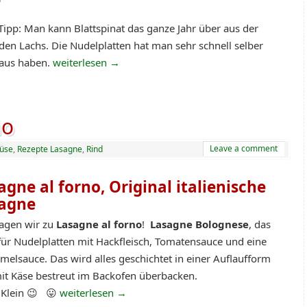
Tipp: Man kann Blattspinat das ganze Jahr über aus der
en Lachs. Die Nudelplatten hat man sehr schnell selber
Haus haben.
weiterlesen
→
no
Leave a comment
üse
,
Rezepte Lasagne
,
Rind
agne al forno,
Original italienische
agne
agen wir zu
Lasagne al forno
!
Lasagne Bolognese
, das
 für Nudelplatten mit Hackfleisch, Tomatensauce und eine
melsauce. Das wird alles geschichtet in einer Auflaufform
it Käse bestreut im Backofen überbacken.
 Klein 😉 😛
weiterlesen
→