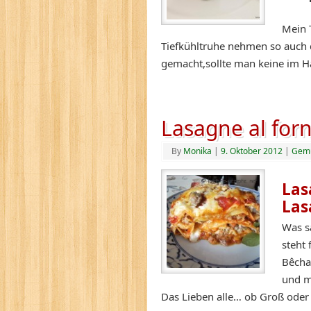
Mein 
Tiefkühltruhe nehmen so auch d
gemacht,sollte man keine im 
Lasagne al for
By
Monika
|
9. Oktober 2012
|
Gem
Las
Las
Was s
steht
Bêcha
und m
Das Lieben alle… ob Groß oder