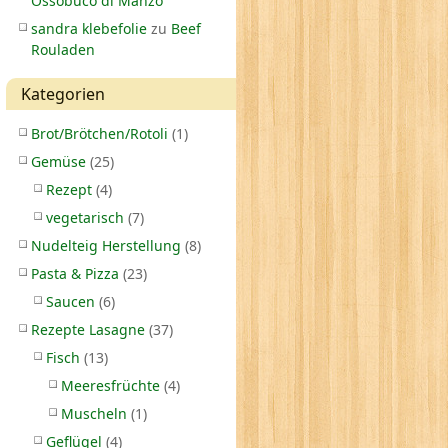
Ossobuco di Manzo
sandra klebefolie
zu
Beef
Rouladen
Kategorien
Brot/Brötchen/Rotoli
(1)
Gemüse
(25)
Rezept
(4)
vegetarisch
(7)
Nudelteig Herstellung
(8)
Pasta & Pizza
(23)
Saucen
(6)
Rezepte Lasagne
(37)
Fisch
(13)
Meeresfrüchte
(4)
Muscheln
(1)
Geflügel
(4)