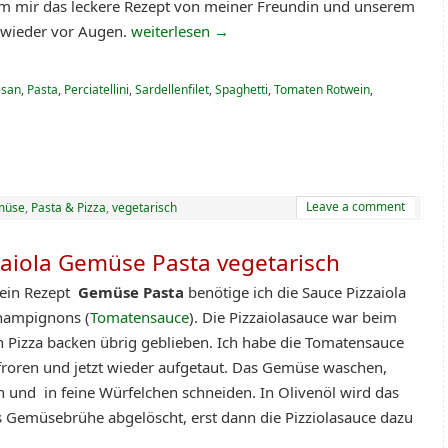
m mir das leckere Rezept von meiner Freundin und unserem
h wieder vor Augen.
weiterlesen
→
san
,
Pasta
,
Perciatellini
,
Sardellenfilet
,
Spaghetti
,
Tomaten Rotwein
,
Leave a comment
müse
,
Pasta & Pizza
,
vegetarisch
zaiola Gemüse Pasta vegetarisch
ein Rezept
Gemüse Pasta
benötige ich die Sauce Pizzaiola
hampignons (
Tomatensauce
). Die Pizzaiolasauce war beim
en Pizza backen übrig geblieben. Ich habe die Tomatensauce
froren und jetzt wieder aufgetaut. Das Gemüse waschen,
n und in feine Würfelchen schneiden. In Olivenöl wird das
Gemüsebrühe abgelöscht, erst dann die Pizziolasauce dazu