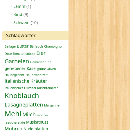
Lamm
(1)
Rind
(9)
Schwein
(10)
Schlagwörter
Butter
Beilage
Bärlauch
Champignon
Eier
Dose Tomatenstücke
Garnelen
Gemüsebrühe
geriebener Käse
grüne Oliven
Hauptgericht
Hauptmahlzeit
italienische Kräuter
Italienisches Olivenöl
Kirschtomaten
Knoblauch
Lasagneplatten
Margarine
Mehl
Milch
mobile-
Muskatnuss
raeucherei.de
Möhren
Nudelplatten