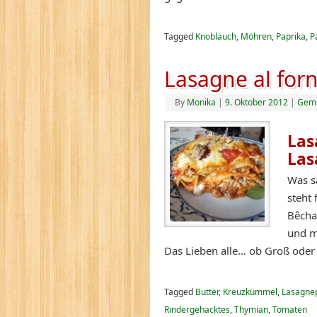
Tagged
Knoblauch
,
Möhren
,
Paprika
,
P
Lasagne al for
By
Monika
|
9. Oktober 2012
|
Gem
Las
Las
Was s
steht
Bêcha
und m
Das Lieben alle… ob Groß oder
Tagged
Butter
,
Kreuzkümmel
,
Lasagnep
Rindergehacktes
,
Thymian
,
Tomaten