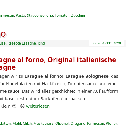
armesan
,
Pasta
,
Staudensellerie
,
Tomaten
,
Zucchini
no
Leave a comment
üse
,
Rezepte Lasagne
,
Rind
agne al forno,
Original italienische
agne
agen wir zu
Lasagne al forno
!
Lasagne Bolognese
, das
 für Nudelplatten mit Hackfleisch, Tomatensauce und eine
melsauce. Das wird alles geschichtet in einer Auflaufform
it Käse bestreut im Backofen überbacken.
 Klein 😉 😛
weiterlesen
→
latten
,
Mehl
,
Milch
,
Muskatnuss
,
Olivenöl
,
Oregano
,
Parmesan
,
Pfeffer
,