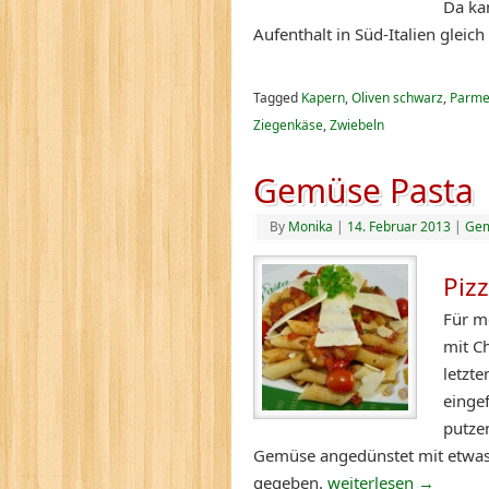
Da ka
Aufenthalt in Süd-Italien gleic
Tagged
Kapern
,
Oliven schwarz
,
Parme
Ziegenkäse
,
Zwiebeln
Gemüse Pasta
By
Monika
|
14. Februar 2013
|
Ge
Piz
Für m
mit C
letzt
einge
putze
Gemüse angedünstet mit etwas 
gegeben.
weiterlesen
→