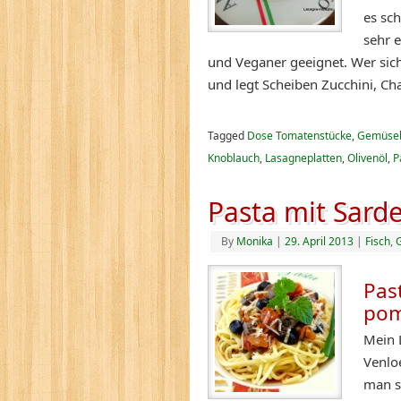
es sc
sehr e
und Veganer geeignet. Wer sich 
und legt Scheiben Zucchini, C
Tagged
Dose Tomatenstücke
,
Gemüse
Knoblauch
,
Lasagneplatten
,
Olivenöl
,
P
Pasta mit Sarde
By
Monika
|
29. April 2013
|
Fisch
,
Past
pom
Mein L
Venlo
man s