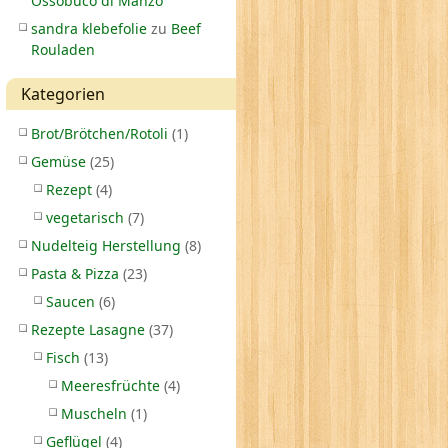
Ossobuco di Manzo
sandra klebefolie
zu
Beef
Rouladen
Kategorien
Brot/Brötchen/Rotoli
(1)
Gemüse
(25)
Rezept
(4)
vegetarisch
(7)
Nudelteig Herstellung
(8)
Pasta & Pizza
(23)
Saucen
(6)
Rezepte Lasagne
(37)
Fisch
(13)
Meeresfrüchte
(4)
Muscheln
(1)
Geflügel
(4)