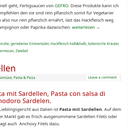
hnell geht, Fertigsaucen von
GEFRO
. Diese Produkte kann ich
mpfehlen den sie sind rein pflanzlich somit für Vegetarier
also nur rein pflanzlich ernährt, läst das Hackfleisch weg
hampignon oder Paprika dazwischen.
weiterlesen
→
brühe
,
geriebener Emmentaler
,
Hackfleisch halb&halb
,
italienische Kräuter
,
armesan
,
Zwiebel
llen
Leave a comment
Gemüse
,
Pasta & Pizza
a mit Sardellen, Pasta con salsa di
odoro Sardelen.
ieblingsgericht aus Italien ist
Pasta mit Sardellen
. Auf dem
er Markt gab es frisch ausgenommene Sardellen Filets oder
agt auch Anchovy Filets dazu.