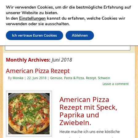
Wir verwenden Cookies, um dir die bestmögliche Erfahrung auf
unserer Website zu bieten.
In den
Einstellungen
kannst du erfahren, welche Cookies wir
lasagne-rezepte.net
verwenden oder sie ausschalten.
Ich vertraue Euren Cookies
Ablehnen
Monthly Archives:
Juni 2018
American Pizza Rezept
By
Monika
|
22. Juni 2018
|
Gemüse
,
Pasta & Pizza
,
Rezept
,
Schwein
Leave a comment
American Pizza
Rezept mit Speck,
Paprika und
Zwiebeln.
Heute mache ich uns eine köstliche