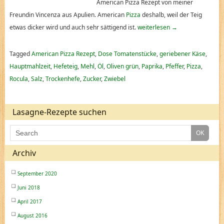
American Pizza Rezept von meiner
Freundin Vincenza aus Apulien. American
Pizza
deshalb, weil der Teig
etwas dicker wird und auch sehr sättigend ist.
weiterlesen
→
Tagged
American Pizza Rezept
,
Dose Tomatenstücke
,
geriebener Käse
,
Hauptmahlzeit
,
Hefeteig
,
Mehl
,
Öl
,
Oliven grün
,
Paprika
,
Pfeffer
,
Pizza
,
Rocula
,
Salz
,
Trockenhefe
,
Zucker
,
Zwiebel
Lasagne-Rezepte suchen
Archiv
September 2020
Juni 2018
April 2017
August 2016