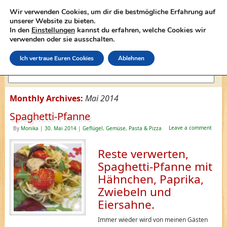
Wir verwenden Cookies, um dir die bestmögliche Erfahrung auf
unserer Website zu bieten.
In den
Einstellungen
kannst du erfahren, welche Cookies wir
lasagne-rezepte.net
verwenden oder sie ausschalten.
Ich vertraue Euren Cookies
Ablehnen
Monthly Archives:
Mai 2014
Spaghetti-Pfanne
Leave a comment
By
Monika
|
30. Mai 2014
|
Geflügel
,
Gemüse
,
Pasta & Pizza
Reste verwerten,
Spaghetti-Pfanne mit
Hähnchen, Paprika,
Zwiebeln und
Eiersahne.
Immer wieder wird von meinen Gästen