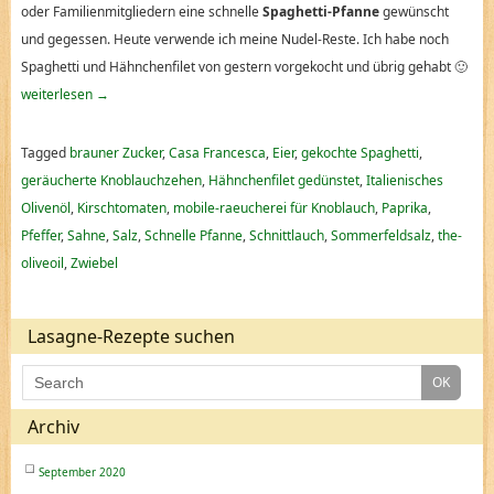
oder Familienmitgliedern eine schnelle
Spaghetti-Pfanne
gewünscht
und gegessen. Heute verwende ich meine Nudel-Reste. Ich habe noch
Spaghetti und Hähnchenfilet von gestern vorgekocht und übrig gehabt 🙂
weiterlesen
→
Tagged
brauner Zucker
,
Casa Francesca
,
Eier
,
gekochte Spaghetti
,
geräucherte Knoblauchzehen
,
Hähnchenfilet gedünstet
,
Italienisches
Olivenöl
,
Kirschtomaten
,
mobile-raeucherei für Knoblauch
,
Paprika
,
Pfeffer
,
Sahne
,
Salz
,
Schnelle Pfanne
,
Schnittlauch
,
Sommerfeldsalz
,
the-
oliveoil
,
Zwiebel
Lasagne-Rezepte suchen
Archiv
September 2020