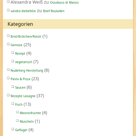
Alexandra Weiß
zu
Ossobuco di Manzo
zu
sandra klebefolie
Beef Rouladen
Kategorien
(1)
Brot/Brötchen/Rotoli
(25)
Gemüse
(4)
Rezept
(7)
vegetarisch
(8)
Nudelteig Herstellung
(23)
Pasta & Pizza
(6)
Saucen
(37)
Rezepte Lasagne
(13)
Fisch
(4)
Meeresfrüchte
(1)
Muscheln
(4)
Geflügel