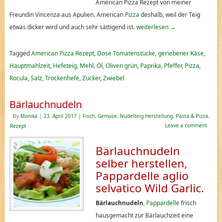
American Pizza Rezept von meiner
Freundin Vincenza aus Apulien. American
Pizza
deshalb, weil der Teig
etwas dicker wird und auch sehr sättigend ist.
weiterlesen
→
Tagged
American Pizza Rezept
,
Dose Tomatenstücke
,
geriebener Käse
,
Hauptmahlzeit
,
Hefeteig
,
Mehl
,
Öl
,
Oliven grün
,
Paprika
,
Pfeffer
,
Pizza
,
Rocula
,
Salz
,
Trockenhefe
,
Zucker
,
Zwiebel
Bärlauchnudeln
By
Monika
|
23. April 2017
|
Fisch
,
Gemüse
,
Nudelteig Herstellung
,
Pasta & Pizza
,
Leave a comment
Rezept
Bärlauchnudeln
selber herstellen,
Pappardelle aglio
selvatico Wild Garlic.
Bärlauchnudeln
,
Pappardelle
frisch
hausgemacht zur Bärlauchzeit eine