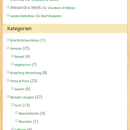
Alexandra Weiß
zu
Ossobuco di Manzo
zu
sandra klebefolie
Beef Rouladen
Kategorien
(1)
Brot/Brötchen/Rotoli
(25)
Gemüse
(4)
Rezept
(7)
vegetarisch
(8)
Nudelteig Herstellung
(23)
Pasta & Pizza
(6)
Saucen
(37)
Rezepte Lasagne
(13)
Fisch
(4)
Meeresfrüchte
(1)
Muscheln
(4)
Geflügel