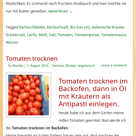
Köstlichkeit. Es schmeckt nach frischem Knoblauch und man möchte sie
nur mit Butter genießen.
weiterlesen
→
Tagged
Bärlauchblätter
,
Bärlauchsaft
,
Bio Eier (m)
,
italienische Kräuter
,
Kräutersalz
,
Lachs
,
Mehl
,
Salz
,
Tomaten
,
Tomatenpüree
,
Tomatensauce
,
Wasser
Tomaten trocknen
Leave a comment
By
Monika
|
5. August 2016
|
Gemüse
,
Rezept
,
vegetarisch
Tomaten trocknen im
Backofen, dann in Öl
mit Kräutern als
Antipasti einlegen.
Heute habe ich aus dem Garten meine
reifen Tomaten geerntet. Nun werde ich
die
Tomaten trocknen im Backofen
.
Meine Freundin im Süden Italiens hat es sehr gut, dort wachsen die