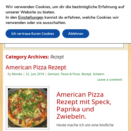
Wir verwenden Cookies, um dir die bestmögliche Erfahrung auf
unserer Website zu bieten.
In den
Einstellungen
kannst du erfahren, welche Cookies wir
lasagne-rezepte.net
verwenden oder sie ausschalten.
Ich vertraue Euren Cookies
Ablehnen
Category Archives:
Rezept
American Pizza Rezept
By
Monika
|
22. Juni 2018
|
Gemüse
,
Pasta & Pizza
,
Rezept
,
Schwein
Leave a comment
American Pizza
Rezept mit Speck,
Paprika und
Zwiebeln.
Heute mache ich uns eine köstliche