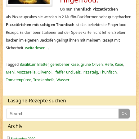
Ob nun
Thunfisch Pizzatörtchen
als
Pizzacupcakes sie werden
in 2 Muffin-Backformen sehr gut gebacken.
Pizzatörtchen mit saftigen Thunfisch
ist das beliebteste Fingerfood
Rezept. Es darf beim Italiener auf der Speisekarte nicht fehlen. Selber
backen im eigenen Backofen gelingt ihnen mit meinem Rezept mit
Sicherheit.
weiterlesen
→
Tagged
Basilikum Blätter
,
geriebener Käse
,
grüne Oliven
,
Hefe
,
Käse
,
Mehl
,
Mozzarella
,
Olivenöl
,
Pfeffer und Salz
,
Pizzateig
,
Thunfisch
,
Tomatenpüree
,
Trockenhefe
,
Wasser
Lasagne-Rezepte suchen
Archiv
September 2020