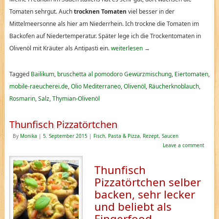
Tomaten sehrgut. Auch
trocknen Tomaten
viel besser in der
Mittelmeersonne als hier am Niederrhein. Ich trockne die Tomaten im
Backofen auf Niedertemperatur. Später lege ich die Trockentomaten in
Olivenöl mit Kräuter als Antipasti ein.
weiterlesen
→
Tagged
Bailikum
,
bruschetta al pomodoro Gewürzmischung
,
Eiertomaten
,
mobile-raeucherei.de
,
Olio Mediterraneo
,
Olivenöl
,
Räucherknoblauch
,
Rosmarin
,
Salz
,
Thymian-Olivenöl
Thunfisch Pizzatörtchen
By
Monika
|
5. September 2015
|
Fisch
,
Pasta & Pizza
,
Rezept
,
Saucen
Leave a comment
Thunfisch
Pizzatörtchen selber
backen, sehr lecker
und beliebt als
Fingerfood.