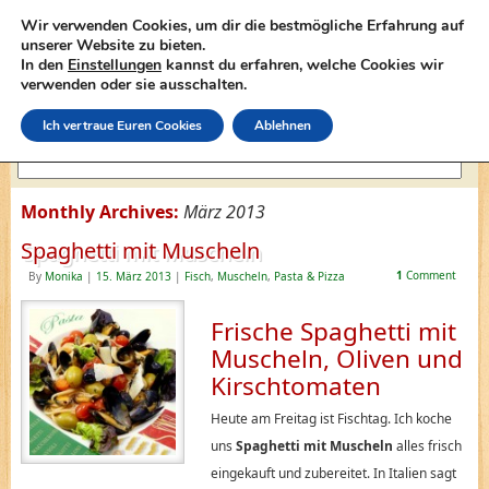
Wir verwenden Cookies, um dir die bestmögliche Erfahrung auf
unserer Website zu bieten.
In den
Einstellungen
kannst du erfahren, welche Cookies wir
lasagne-rezepte.net
verwenden oder sie ausschalten.
Ich vertraue Euren Cookies
Ablehnen
Monthly Archives:
März 2013
Spaghetti mit Muscheln
1
Comment
By
Monika
|
15. März 2013
|
Fisch
,
Muscheln
,
Pasta & Pizza
Frische Spaghetti mit
Muscheln, Oliven und
Kirschtomaten
Heute am Freitag ist Fischtag. Ich koche
uns
Spaghetti mit Muscheln
alles frisch
eingekauft und zubereitet. In Italien sagt