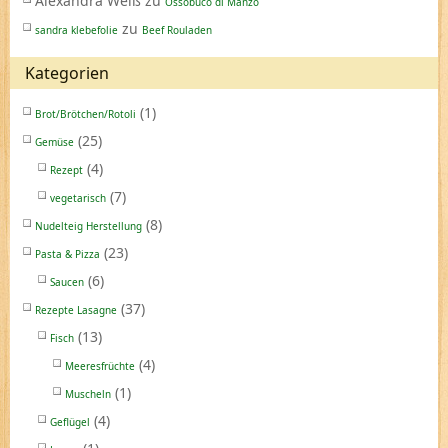
Alexandra Weiß
zu
Ossobuco di Manzo
zu
sandra klebefolie
Beef Rouladen
Kategorien
(1)
Brot/Brötchen/Rotoli
(25)
Gemüse
(4)
Rezept
(7)
vegetarisch
(8)
Nudelteig Herstellung
(23)
Pasta & Pizza
(6)
Saucen
(37)
Rezepte Lasagne
(13)
Fisch
(4)
Meeresfrüchte
(1)
Muscheln
(4)
Geflügel