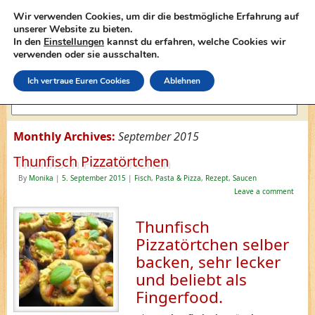
Wir verwenden Cookies, um dir die bestmögliche Erfahrung auf
unserer Website zu bieten.
In den
Einstellungen
kannst du erfahren, welche Cookies wir
lasagne-rezepte.net
verwenden oder sie ausschalten.
Ich vertraue Euren Cookies
Ablehnen
Monthly Archives:
September 2015
Thunfisch Pizzatörtchen
By
Monika
|
5. September 2015
|
Fisch
,
Pasta & Pizza
,
Rezept
,
Saucen
Leave a comment
Thunfisch
Pizzatörtchen selber
backen, sehr lecker
und beliebt als
Fingerfood.