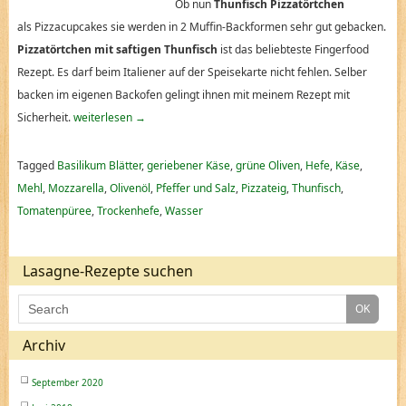
Ob nun
Thunfisch Pizzatörtchen
als
Pizzacupcakes sie werden
in 2 Muffin-Backformen sehr gut gebacken.
Pizzatörtchen mit saftigen Thunfisch
ist das beliebteste Fingerfood
Rezept. Es darf beim Italiener auf der Speisekarte nicht fehlen. Selber
backen im eigenen Backofen gelingt ihnen mit meinem Rezept mit
Sicherheit.
weiterlesen
→
Tagged
Basilikum Blätter
,
geriebener Käse
,
grüne Oliven
,
Hefe
,
Käse
,
Mehl
,
Mozzarella
,
Olivenöl
,
Pfeffer und Salz
,
Pizzateig
,
Thunfisch
,
Tomatenpüree
,
Trockenhefe
,
Wasser
Lasagne-Rezepte suchen
Archiv
September 2020