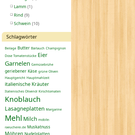
Lamm
(1)
Rind
(9)
Schwein
(10)
Schlagwörter
Butter
Beilage
Bärlauch
Champignon
Eier
Dose Tomatenstücke
Garnelen
Gemüsebrühe
geriebener Käse
grüne Oliven
Hauptgericht
Hauptmahlzeit
italienische Kräuter
Italienisches Olivenöl
Kirschtomaten
Knoblauch
Lasagneplatten
Margarine
Mehl
Milch
mobile-
Muskatnuss
raeucherei.de
Möhren
Nudelplatten