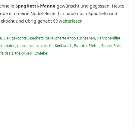
schnelle
Spaghetti-Pfanne
gewünscht und gegessen. Heute
nde ich meine Nudel-Reste. Ich habe noch Spaghetti und
gekocht und übrig gehabt 🙂
weiterlesen
→
a
,
Eier
,
gekochte Spaghetti
,
geräucherte Knoblauchzehen
,
Hähnchenfilet
chtomaten
,
mobile-raeucherei für Knoblauch
,
Paprika
,
Pfeffer
,
Sahne
,
Salz
,
eldsalz
,
the-oliveoil
,
Zwiebel