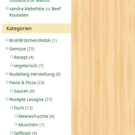
Ossobuco di Manzo
sandra klebefolie
zu
Beef
Rouladen
Kategorien
Brot/Brötchen/Rotoli
(1)
Gemüse
(25)
Rezept
(4)
vegetarisch
(7)
Nudelteig Herstellung
(8)
Pasta & Pizza
(23)
Saucen
(6)
Rezepte Lasagne
(37)
Fisch
(13)
Meeresfrüchte
(4)
Muscheln
(1)
Geflügel
(4)