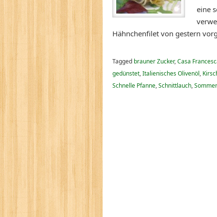
eine 
verwe
Hähnchenfilet von gestern vor
Tagged
brauner Zucker
,
Casa Francesc
gedünstet
,
Italienisches Olivenöl
,
Kirs
Schnelle Pfanne
,
Schnittlauch
,
Sommerf